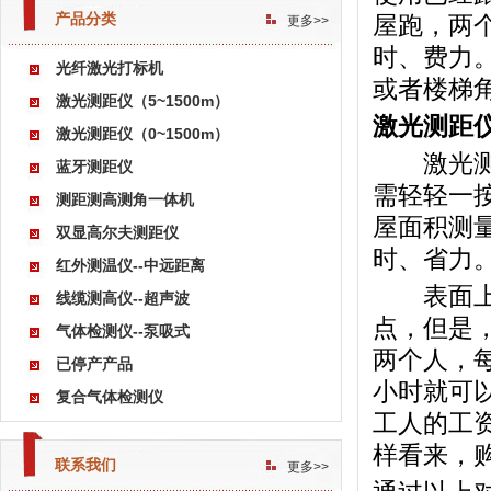
产品分类
屋跑，两
更多>>
时、费力
光纤激光打标机
或者楼梯
激光测距仪（5~1500m）
激光测距
激光测距仪（0~1500m）
激光测距
蓝牙测距仪
需轻轻一
测距测高测角一体机
屋面积测
双显高尔夫测距仪
时、省力
红外测温仪--中远距离
表面上看
线缆测高仪--超声波
点，但是
气体检测仪--泵吸式
两个人，
已停产产品
小时就可
复合气体检测仪
工人的工资以
样看来，
联系我们
更多>>